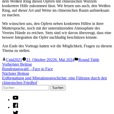
dem Weißen Ring diesen Opfern mit chinesischen Wurzeln
konkretere Hilfe zukommen lässt. Wir freuen uns auch, den Weißen
Ring, auf dieser Art und Weise im chinesischen Raum aufmerksam
zu machen.
Wir wünschen uns, den Opfern neben konkreten Hilfen in ihrer
Muttersprache, noch mit der unterstützenden Atmosphäre des
Vereins Hände zu reichen. Stets sind wir davon überzeugt, dass eine
bessere Integration die Opfer nachhaltig beschützen könnte.
Am Ende des Vortrags hatten wir die Möglichkeit, Fragen zu diesem
Thema zu stellen.
Verfasst
Veröffentlicht
Cgid2021
21. Oktober 2022
6. Mai 2024
Round Table
von
in
Beitragsnavigation
Vorheriger
Vorheriger Beitrag
Beitrag:
Bundestagswahl – Face to Face
Nächster
Nächster Beitrag
Beitrag:
Erdbestattung und Migrationsgeschichte: eine Führung durch den
chinesischen Friedhof
Suchen
nach:
Youtube
Facebook
Twitter