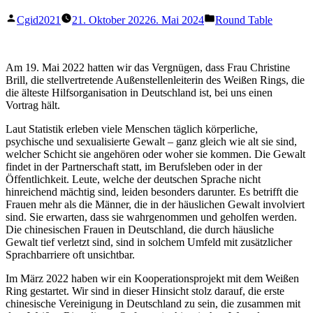
Verfasst
Veröffentlicht
Cgid2021
21. Oktober 2022
6. Mai 2024
Round Table
von
in
Am 19. Mai 2022 hatten wir das Vergnügen, dass Frau Christine
Brill, die stellvertretende Außenstellenleiterin des Weißen Rings, die
die älteste Hilfsorganisation in Deutschland ist, bei uns einen
Vortrag hält.
Laut Statistik erleben viele Menschen täglich körperliche,
psychische und sexualisierte Gewalt – ganz gleich wie alt sie sind,
welcher Schicht sie angehören oder woher sie kommen. Die Gewalt
findet in der Partnerschaft statt, im Berufsleben oder in der
Öffentlichkeit. Leute, welche der deutschen Sprache nicht
hinreichend mächtig sind, leiden besonders darunter. Es betrifft die
Frauen mehr als die Männer, die in der häuslichen Gewalt involviert
sind. Sie erwarten, dass sie wahrgenommen und geholfen werden.
Die chinesischen Frauen in Deutschland, die durch häusliche
Gewalt tief verletzt sind, sind in solchem Umfeld mit zusätzlicher
Sprachbarriere oft unsichtbar.
Im März 2022 haben wir ein Kooperationsprojekt mit dem Weißen
Ring gestartet. Wir sind in dieser Hinsicht stolz darauf, die erste
chinesische Vereinigung in Deutschland zu sein, die zusammen mit