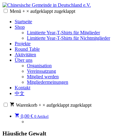
Zum
Inhalt
Menü
+
×
aufgeklappt
zugeklappt
Chinesische Gemeinde in Deutschland e.V.
Chinesische Gemeinde in Deutschland e.V.
springen
Startseite
Shop
Limitierte Year-T-Shirts für Mitglieder
Limitierte Year-T-Shirts für Nichtmitglieder
Projekte
Round Table
Aktivitäten
Über uns
Organisation
Vereinssatzung
Mitglied werden
Mitgliedermeinungen
Kontakt
中文
Warenkorb
+
×
aufgeklappt
zugeklappt
0,00
€
0 Artikel
Häusliche Gewalt