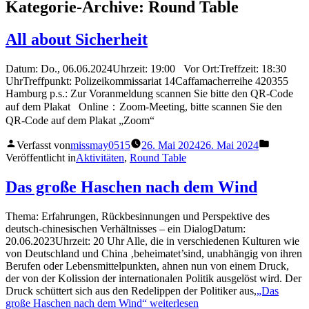
Kategorie-Archive:
Round Table
All about Sicherheit
Datum: Do., 06.06.2024Uhrzeit: 19:00 Vor Ort:Treffzeit: 18:30
UhrTreffpunkt: Polizeikommissariat 14Caffamacherreihe 420355
Hamburg p.s.: Zur Voranmeldung scannen Sie bitte den QR-Code
auf dem Plakat Online：Zoom-Meeting, bitte scannen Sie den
QR-Code auf dem Plakat „Zoom“
Verfasst von
missmay0515
26. Mai 2024
26. Mai 2024
Veröffentlicht in
Aktivitäten
,
Round Table
Das große Haschen nach dem Wind
Thema: Erfahrungen, Rückbesinnungen und Perspektive des
deutsch-chinesischen Verhältnisses – ein DialogDatum:
20.06.2023Uhrzeit: 20 Uhr Alle, die in verschiedenen Kulturen wie
von Deutschland und China ‚beheimatet’sind, unabhängig von ihren
Berufen oder Lebensmittelpunkten, ahnen nun von einem Druck,
der von der Kolission der internationalen Politik ausgelöst wird. Der
Druck schüttert sich aus den Redelippen der Politiker aus,
„Das
große Haschen nach dem Wind“
weiterlesen