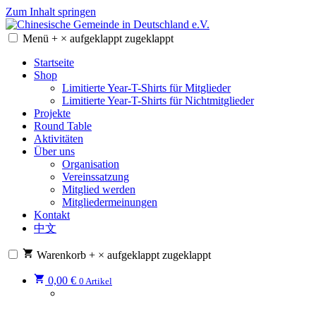
Zum Inhalt springen
Menü
+
×
aufgeklappt
zugeklappt
Chinesische Gemeinde in Deutschland e.V.
Chinesische Gemeinde in Deutschland e.V.
Startseite
Shop
Limitierte Year-T-Shirts für Mitglieder
Limitierte Year-T-Shirts für Nichtmitglieder
Projekte
Round Table
Aktivitäten
Über uns
Organisation
Vereinssatzung
Mitglied werden
Mitgliedermeinungen
Kontakt
中文
Warenkorb
+
×
aufgeklappt
zugeklappt
0,00
€
0 Artikel