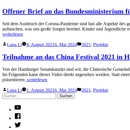
Offener Brief an das Bundesministerium f
Seit dem Ausbruch der Corona-Pandemie sind fast alle Aspekte des ges
auftauchen, was uns große Sorgen bereitet. Kinder und Jugendliche m
weiterlesen
Verfasst
Veröffentlicht
Luna Li
8. August 2021
6. Mai 2024
2021
,
Projekte
von
in
Teilnahme an das China Festival 2021 in
Von der Hamburger Senatskanzlei sind wir, die Chinesische Gemeind
Im Folgenden kann dieses Video direkt angesehen werden. Statt eine
„Teilnahme
präsentieren:
weiterlesen
an
Verfasst
Veröffentlicht
das
Luna Li
1. August 2021
6. Mai 2024
2021
,
Projekte
von
in
Suchen
China
nach:
Festival
2021
Youtube
in
Facebook
Hamburg“
Twitter