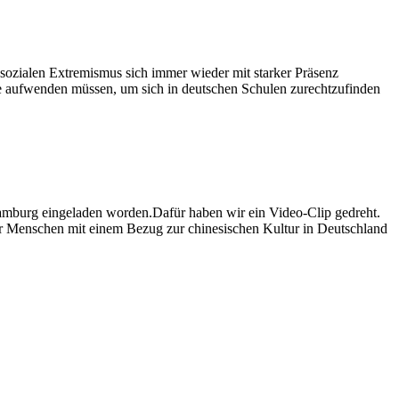
r sozialen Extremismus sich immer wieder mit starker Präsenz
„Of
gie aufwenden müssen, um sich in deutschen Schulen zurechtzufinden
Bri
an
das
Bun
für
Bil
un
amburg eingeladen worden.Dafür haben wir ein Video-Clip gedreht.
Fo
er Menschen mit einem Bezug zur chinesischen Kultur in Deutschland