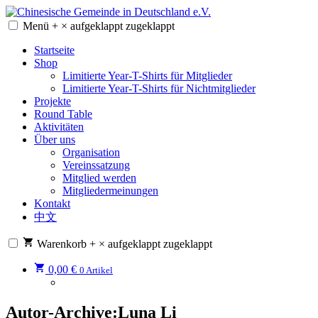
Zum
Inhalt
Menü
+
×
aufgeklappt
zugeklappt
Chinesische Gemeinde in Deutschland e.V.
Chinesische Gemeinde in Deutschland e.V.
springen
Startseite
Shop
Limitierte Year-T-Shirts für Mitglieder
Limitierte Year-T-Shirts für Nichtmitglieder
Projekte
Round Table
Aktivitäten
Über uns
Organisation
Vereinssatzung
Mitglied werden
Mitgliedermeinungen
Kontakt
中文
Warenkorb
+
×
aufgeklappt
zugeklappt
0,00
€
0 Artikel
Autor-Archive:
Luna Li