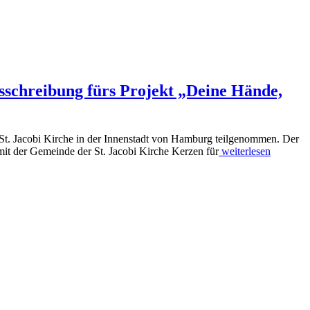
usschreibung fürs Projekt „Deine Hände,
St. Jacobi Kirche in der Innenstadt von Hamburg teilgenommen. Der
„Teilnahme
mit der Gemeinde der St. Jacobi Kirche Kerzen für
weiterlesen
am
Opfergottesdienst
in
der
St.
Jacobi
Kirche
und
Veröffentlichung
der
Ausschreibung
fürs