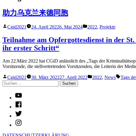
助力乌克兰来德同胞
Verfasst
Veröffentlicht
Cgid2021
24. April 2022
6. Mai 2024
2022
,
Projekte
von
in
Teilnahme am Opfergottesdienst in der St.
ihr erster Schritt“
Am 22.März 2022 hat CGiD anlässlich des „Tags der Kriminalitätsopf
Vorsitzende, die stellvertretenden Vorsitzenden, die Leiterin der M
Verfasst
Veröffentlicht
Schlagw
Cgid2021
30. März 2022
27. April 2022
2022
,
News
Tags des
von
in
Suchen
nach:
Youtube
Facebook
Twitter
Instagram
DATENSCHUTZERKLÄRUNG