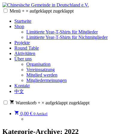
Zum
Inhalt
Menü
+
×
aufgeklappt
zugeklappt
Chinesische Gemeinde in Deutschland e.V.
Chinesische Gemeinde in Deutschland e.V.
springen
Startseite
Shop
Limitierte Year-T-Shirts für Mitglieder
Limitierte Year-T-Shirts für Nichtmitglieder
Projekte
Round Table
Aktivitäten
Über uns
Organisation
Vereinssatzung
Mitglied werden
Mitgliedermeinungen
Kontakt
中文
Warenkorb
+
×
aufgeklappt
zugeklappt
0,00
€
0 Artikel
Kategorie-Archive:
2022